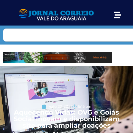
maio 22, 2025
5:15 pm
Aquecendo Vidas: OVG e Goiás
Social inovam e disponibilizam
site para ampliar doações