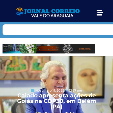
novembro 11, 2025
12:37 pm
Caiado apresenta ações de
Goiás na COP30, em Belém
(PA)