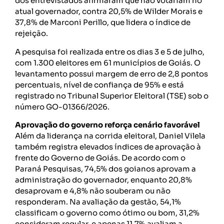
dos entrevistados afirmaram que não votariam no
atual governador, contra 20,5% de Wilder Morais e
37,8% de Marconi Perillo, que lidera o índice de
rejeição.
A pesquisa foi realizada entre os dias 3 e 5 de julho,
com 1.300 eleitores em 61 municípios de Goiás. O
levantamento possui margem de erro de 2,8 pontos
percentuais, nível de confiança de 95% e está
registrado no Tribunal Superior Eleitoral (TSE) sob o
número GO-01366/2026.
Aprovação do governo reforça cenário favorável
Além da liderança na corrida eleitoral, Daniel Vilela
também registra elevados índices de aprovação à
frente do Governo de Goiás. De acordo com o
Paraná Pesquisas, 74,5% dos goianos aprovam a
administração do governador, enquanto 20,8%
desaprovam e 4,8% não souberam ou não
responderam. Na avaliação da gestão, 54,1%
classificam o governo como ótimo ou bom, 31,2%
consideram regular, e apenas 11,7% avaliam a