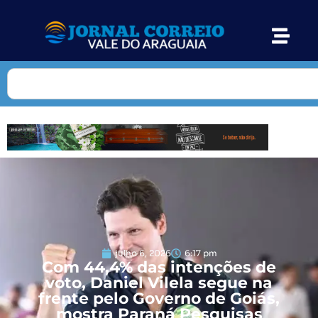
julho 6, 2026
6:17 pm
Com 44,4% das intenções de
voto, Daniel Vilela segue na
frente pelo Governo de Goiás,
mostra Paraná Pesquisas