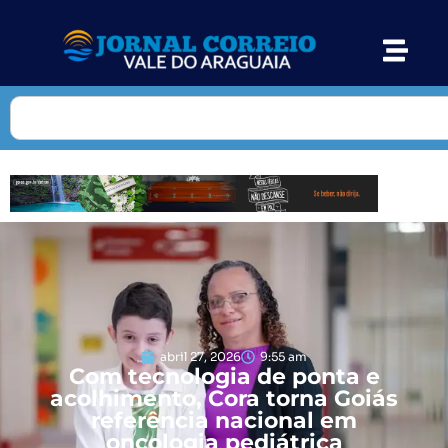
abril 27, 2026
9:55 am
Com tecnologia de ponta e
acolhimento, Cora torna Goiás
referência nacional em
oncologia pediátrica