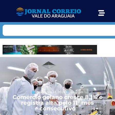
dezembro 13, 2024
4:40 pm
Comércio goiano cresce 8,1% e
registra alta pelo 11° mês
consecutivo