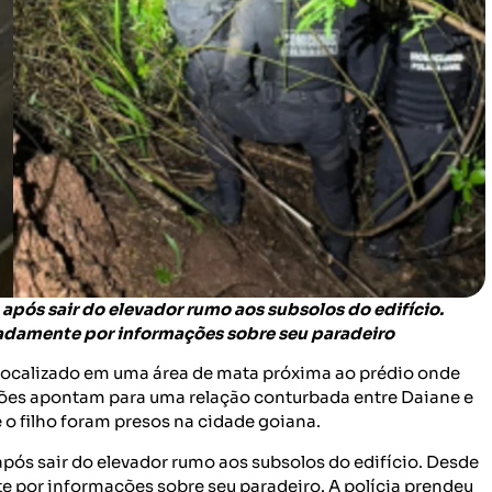
após sair do elevador rumo aos subsolos do edifício.
adamente por informações sobre seu paradeiro
 localizado em uma área de mata próxima ao prédio onde
ções apontam para uma relação conturbada entre Daiane e
e o filho foram presos na cidade goiana.
pós sair do elevador rumo aos subsolos do edifício. Desde
e por informações sobre seu paradeiro. A polícia prendeu