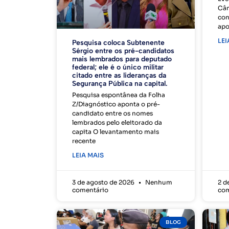
Câm
con
apo
LEI
Pesquisa coloca Subtenente
Sérgio entre os pré-candidatos
mais lembrados para deputado
federal; ele é o único militar
citado entre as lideranças da
Segurança Pública na capital.
Pesquisa espontânea da Folha
Z/Diagnóstico aponta o pré-
candidato entre os nomes
lembrados pelo eleitorado da
capita O levantamento mais
recente
LEIA MAIS
3 de agosto de 2026
Nenhum
2 d
comentário
com
BLOG