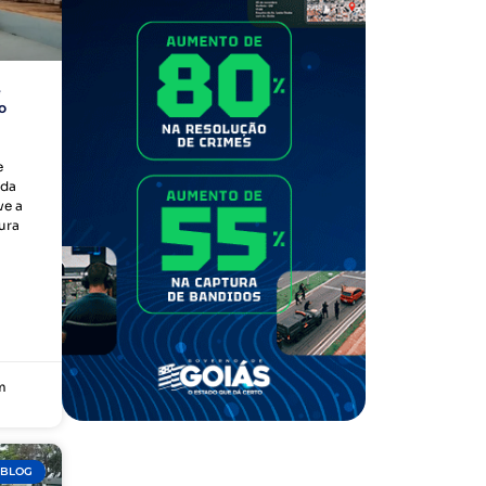
e
o
e
 da
ve a
ura
m
BLOG