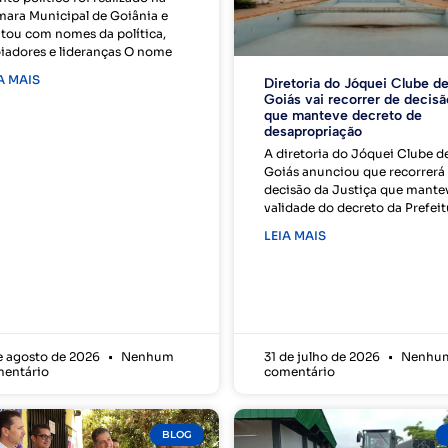
ara Municipal de Goiânia e
tou com nomes da política,
iadores e lideranças O nome
A MAIS
Diretoria do Jóquei Clube d
Goiás vai recorrer de decisã
que manteve decreto de
desapropriação
A diretoria do Jóquei Clube d
Goiás anunciou que recorrerá
decisão da Justiça que mante
validade do decreto da Prefeit
LEIA MAIS
e agosto de 2026
Nenhum
31 de julho de 2026
Nenhu
entário
comentário
BLOG