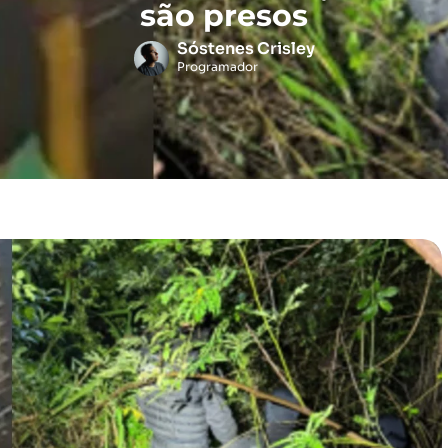
são presos
Sóstenes Crisley
Programador