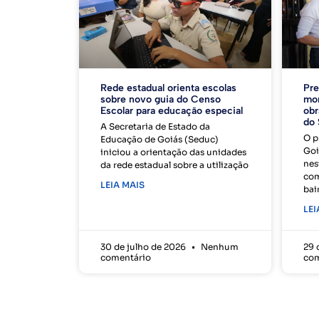
Rede estadual orienta escolas
Pre
sobre novo guia do Censo
mor
Escolar para educação especial
obr
do 
A Secretaria de Estado da
O p
Educação de Goiás (Seduc)
Goi
iniciou a orientação das unidades
nes
da rede estadual sobre a utilização
com
LEIA MAIS
bai
LEI
30 de julho de 2026
Nenhum
29 
comentário
com