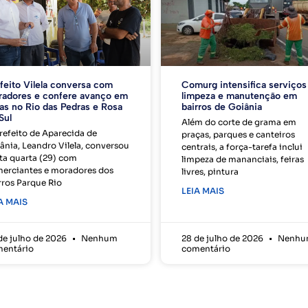
feito Vilela conversa com
Comurg intensifica serviços
adores e confere avanço em
limpeza e manutenção em
as no Rio das Pedras e Rosa
bairros de Goiânia
Sul
Além do corte de grama em
refeito de Aparecida de
praças, parques e canteiros
ânia, Leandro Vilela, conversou
centrais, a força-tarefa inclui
ta quarta (29) com
limpeza de mananciais, feiras
erciantes e moradores dos
livres, pintura
rros Parque Rio
LEIA MAIS
A MAIS
de julho de 2026
Nenhum
28 de julho de 2026
Nenhu
entário
comentário