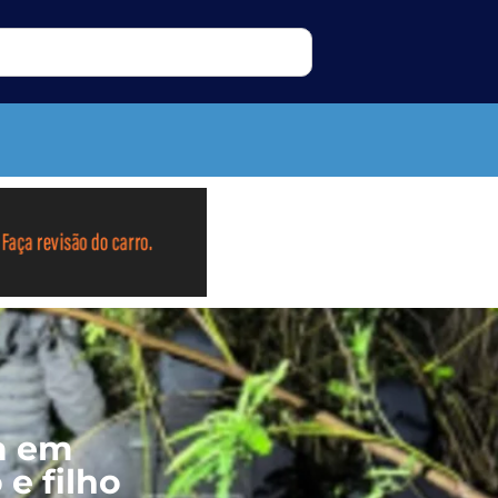
a em
e filho