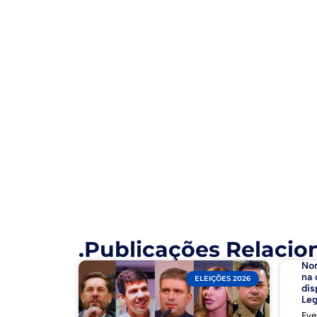
.Publicações Relacio
No
na 
ELEIÇÕES 2026
dis
Leg
Eve