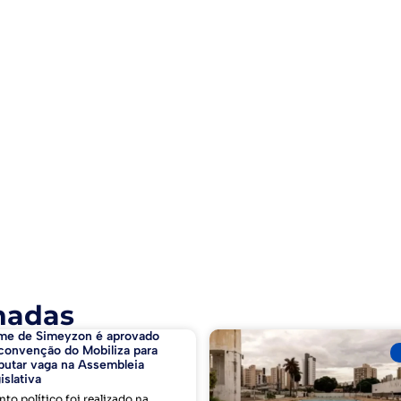
nadas
me de Simeyzon é aprovado
convenção do Mobiliza para
putar vaga na Assembleia
islativa
nto político foi realizado na