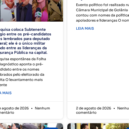
Evento político foi realizado n
Câmara Municipal de Goiânia 
contou com nomes da política
apoiadores e lideranças O no
LEIA MAIS
quisa coloca Subtenente
gio entre os pré-candidatos
s lembrados para deputado
eral; ele é o único militar
ado entre as lideranças da
urança Pública na capital.
quisa espontânea da Folha
iagnóstico aponta o pré-
didato entre os nomes
brados pelo eleitorado da
ita O levantamento mais
ente
A MAIS
e agosto de 2026
Nenhum
2 de agosto de 2026
Nenh
entário
comentário