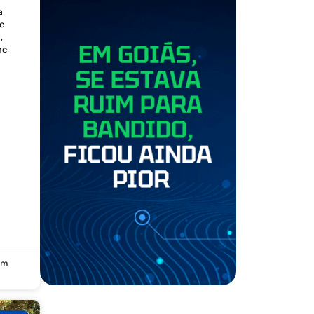
a
e
,
me
um