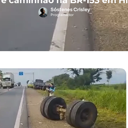
 e caminhão na BR-153 em Hi
Sóstenes Crisley
Programador