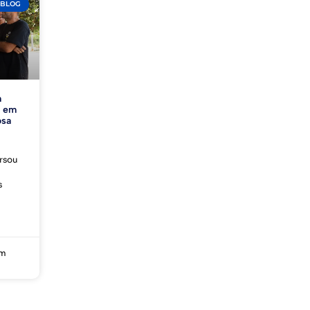
BLOG
m
o em
osa
ersou
s
m