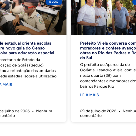
BLOG
e estadual orienta escolas
Prefeito Vilela conversa co
re novo guia do Censo
moradores e confere avanç
olar para educação especial
obras no Rio das Pedras e R
do Sul
ecretaria de Estado da
O prefeito de Aparecida de
cação de Goiás (Seduc)
Goiânia, Leandro Vilela, conv
ciou a orientação das unidades
nesta quarta (29) com
rede estadual sobre a utilização
comerciantes e moradores do
A MAIS
bairros Parque Rio
LEIA MAIS
de julho de 2026
Nenhum
29 de julho de 2026
Nenhu
entário
comentário