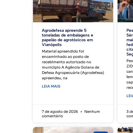
Agrodefesa apreende 5
Pes
toneladas de embalagens e
Sér
papelão de agrotóxicos em
mai
Vianópolis
fed
cit
Material apreendido foi
Seg
encaminhado ao posto de
Pes
recebimento autorizado no
Z/D
município A Agência Goiana de
can
Defesa Agropecuária (Agrodefesa)
lem
apreendeu, na
cap
LEIA MAIS
rec
LEI
7 de agosto de 2026
Nenhum
3 d
comentário
com