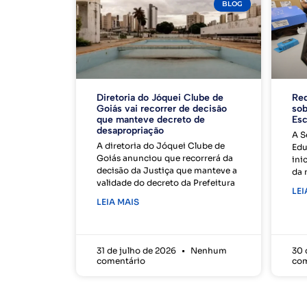
BLOG
Diretoria do Jóquei Clube de
Red
Goiás vai recorrer de decisão
sob
que manteve decreto de
Esc
desapropriação
A S
A diretoria do Jóquei Clube de
Edu
Goiás anunciou que recorrerá da
ini
decisão da Justiça que manteve a
da 
validade do decreto da Prefeitura
LEI
LEIA MAIS
31 de julho de 2026
Nenhum
30 
comentário
com