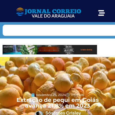
novembro 25, 2024
11:03 am
Extração de pequi em Goiás
avança 21,8% em 2023
Sóstenes Crisley