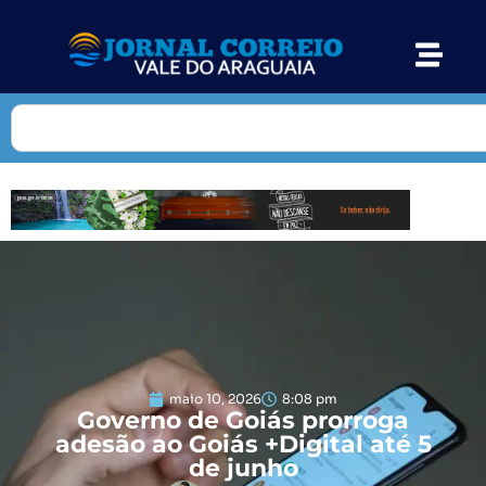
maio 10, 2026
8:08 pm
Governo de Goiás prorroga
adesão ao Goiás +Digital até 5
de junho