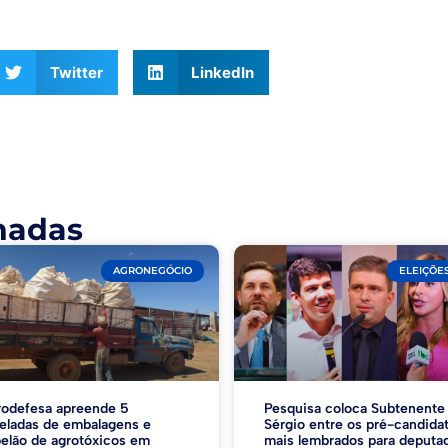
Twitter
LinkedIn
nadas
AGRONEGÓCIO
ELEIÇÕES
odefesa apreende 5
Pesquisa coloca Subtenente
eladas de embalagens e
Sérgio entre os pré-candida
elão de agrotóxicos em
mais lembrados para deputa