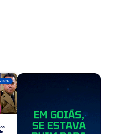
 2026
tos
do