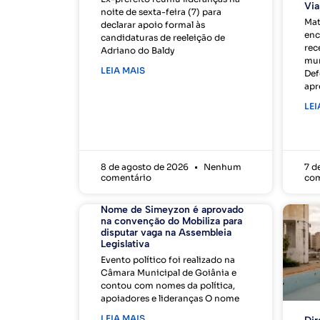
Via
noite de sexta-feira (7) para
Mat
declarar apoio formal às
enc
candidaturas de reeleição de
rec
Adriano do Baldy
mun
LEIA MAIS
Def
apr
LEI
8 de agosto de 2026
Nenhum
7 d
comentário
com
Nome de Simeyzon é aprovado
na convenção do Mobiliza para
disputar vaga na Assembleia
Legislativa
Evento político foi realizado na
Câmara Municipal de Goiânia e
contou com nomes da política,
apoiadores e lideranças O nome
LEIA MAIS