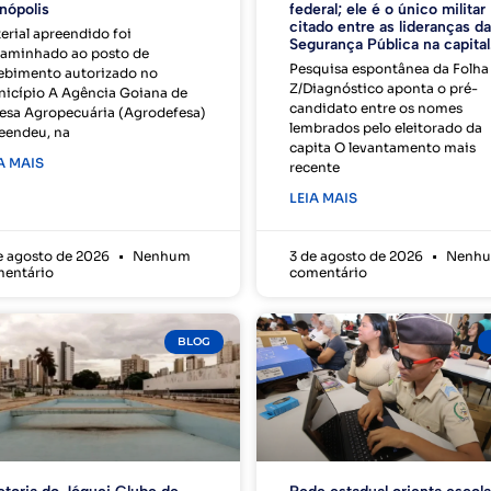
nópolis
federal; ele é o único militar
citado entre as lideranças da
erial apreendido foi
Segurança Pública na capital
aminhado ao posto de
Pesquisa espontânea da Folha
ebimento autorizado no
Z/Diagnóstico aponta o pré-
icípio A Agência Goiana de
candidato entre os nomes
esa Agropecuária (Agrodefesa)
lembrados pelo eleitorado da
eendeu, na
capita O levantamento mais
A MAIS
recente
LEIA MAIS
e agosto de 2026
Nenhum
3 de agosto de 2026
Nenh
entário
comentário
BLOG