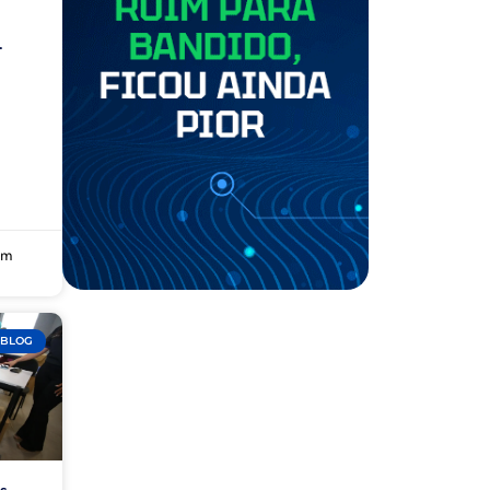
.
um
BLOG