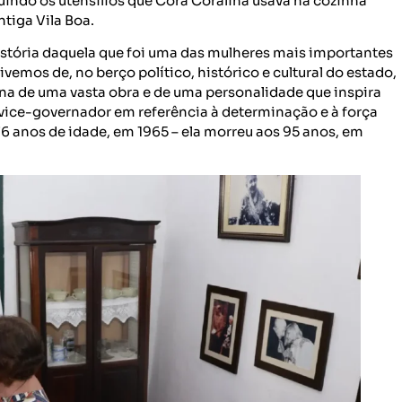
uindo os utensílios que Cora Coralina usava na cozinha
ntiga Vila Boa.
história daquela que foi uma das mulheres mais importantes
tivemos de, no berço político, histórico e cultural do estado,
ona de uma vasta obra e de uma personalidade que inspira
vice-governador em referência à determinação e à força
 76 anos de idade, em 1965 – ela morreu aos 95 anos, em