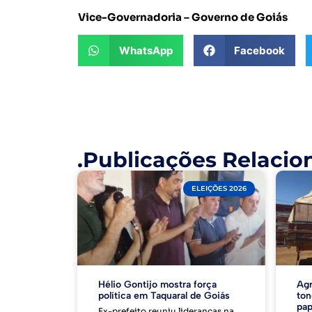
Vice-Governadoria – Governo de Goiás
WhatsApp
Facebook
.Publicações Relacio
ELEIÇÕES 2026
Hélio Gontijo mostra força
Agr
política em Taquaral de Goiás
ton
pap
Ex-prefeito reuniu lideranças na