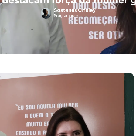
 destacam força da mulher 
Sóstenes Crisley
Programador