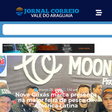
março 26, 2025
1:52 pm
Nova Crixás marca presença
na maior feira de pesca da
América Latina