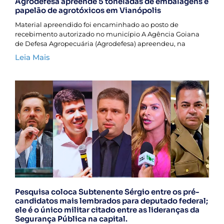
Agrodefesa apreende 5 toneladas de embalagens e
papelão de agrotóxicos em Vianópolis
Material apreendido foi encaminhado ao posto de
recebimento autorizado no município A Agência Goiana
de Defesa Agropecuária (Agrodefesa) apreendeu, na
Leia Mais
Pesquisa coloca Subtenente Sérgio entre os pré-
candidatos mais lembrados para deputado federal;
ele é o único militar citado entre as lideranças da
Segurança Pública na capital.