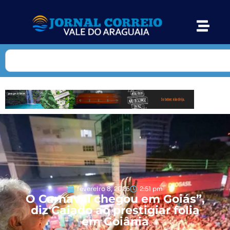
fevereiro 8, 2026
2:51 pm
O Carnaval chegou em Goiás”,
diz Caiado ao prestigiar folia
em Goiânia