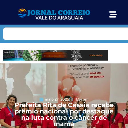
maio 27, 2025
11:54 am
Prefeita Rita de Cássia recebe
prêmio nacional por destaque
na luta contra o câncer de
mama