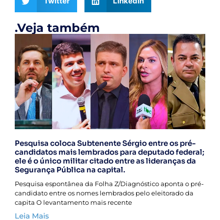
Twitter
LinkedIn
.Veja também
Pesquisa coloca Subtenente Sérgio entre os pré-
candidatos mais lembrados para deputado federal;
ele é o único militar citado entre as lideranças da
Segurança Pública na capital.
Pesquisa espontânea da Folha Z/Diagnóstico aponta o pré-
candidato entre os nomes lembrados pelo eleitorado da
capita O levantamento mais recente
Leia Mais