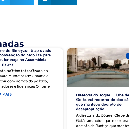
nadas
me de Simeyzon é aprovado
convenção do Mobiliza para
putar vaga na Assembleia
islativa
nto político foi realizado na
ara Municipal de Goiânia e
tou com nomes da política,
iadores e lideranças O nome
A MAIS
Diretoria do Jóquei Clube d
Goiás vai recorrer de decisã
que manteve decreto de
desapropriação
A diretoria do Jóquei Clube d
Goiás anunciou que recorrerá
decisão da Justiça que mante