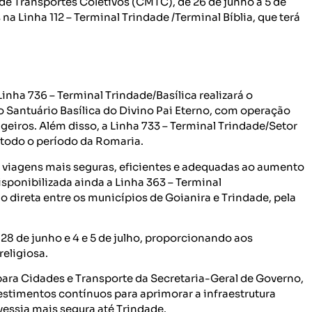
 Transportes Coletivos (CMTC), de 26 de junho a 5 de
 na Linha 112 – Terminal Trindade /Terminal Bíblia, que terá
Linha 736 – Terminal Trindade/Basílica realizará o
o Santuário Basílica do Divino Pai Eterno, com operação
iros. Além disso, a Linha 733 – Terminal Trindade/Setor
 todo o período da Romaria.
viagens mais seguras, eficientes e adequadas ao aumento
ponibilizada ainda a Linha 363 – Terminal
o direta entre os municípios de Goianira e Trindade, pela
 28 de junho e 4 e 5 de julho, proporcionando aos
religiosa.
para Cidades e Transporte da Secretaria-Geral de Governo,
vestimentos contínuos para aprimorar a infraestrutura
vessia mais segura até Trindade.