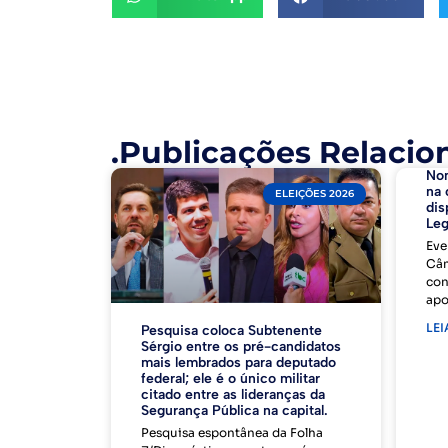
.Publicações Relacio
No
na 
ELEIÇÕES 2026
dis
Leg
Eve
Câm
con
apo
LEI
Pesquisa coloca Subtenente
Sérgio entre os pré-candidatos
mais lembrados para deputado
federal; ele é o único militar
citado entre as lideranças da
Segurança Pública na capital.
Pesquisa espontânea da Folha