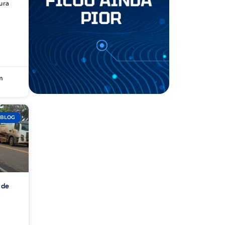
ura
m
BLOG
 de