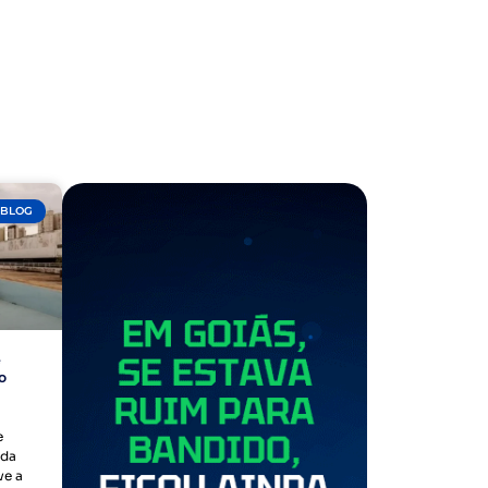
BLOG
e
o
e
 da
ve a