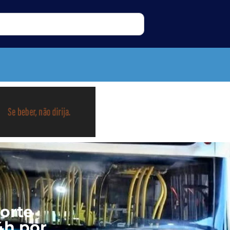
orte
4h por