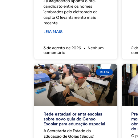
Z/Diagnóstico aponta o pré-
candidato entre os nomes
lembrados pelo eleitorado da
capita O levantamento mais
recente
LEIA MAIS
3 de agosto de 2026
Nenhum
2 d
comentário
com
BLOG
Rede estadual orienta escolas
Pre
sobre novo guia do Censo
mor
Escolar para educação especial
obr
do 
A Secretaria de Estado da
O p
Educação de Goiás (Seduc)