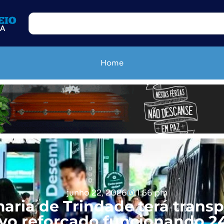
Home
junho 22, 2026
1:56 pm
aria de Trindade terá transp
ivo reforçado funcionando 2