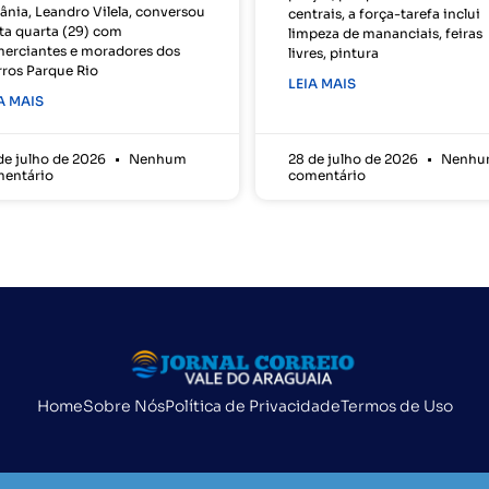
ânia, Leandro Vilela, conversou
centrais, a força-tarefa inclui
ta quarta (29) com
limpeza de mananciais, feiras
erciantes e moradores dos
livres, pintura
rros Parque Rio
LEIA MAIS
A MAIS
de julho de 2026
Nenhum
28 de julho de 2026
Nenhu
entário
comentário
Home
Sobre Nós
Política de Privacidade
Termos de Uso