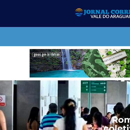
Rom
colet