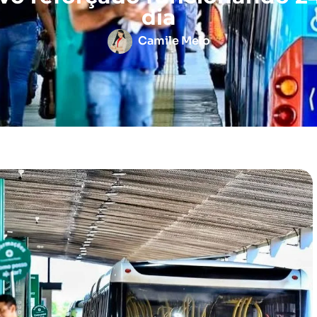
dia
Camile Melo