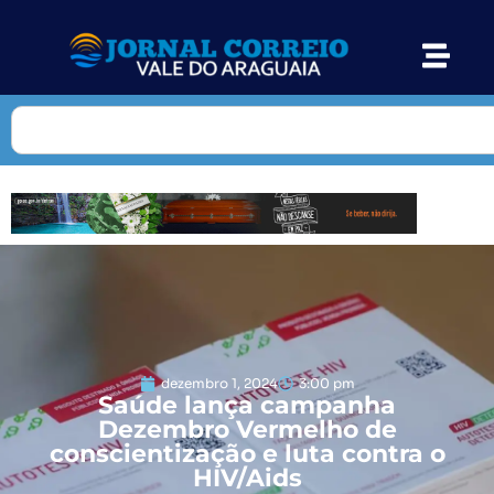
dezembro 1, 2024
3:00 pm
Saúde lança campanha
Dezembro Vermelho de
conscientização e luta contra o
HIV/Aids