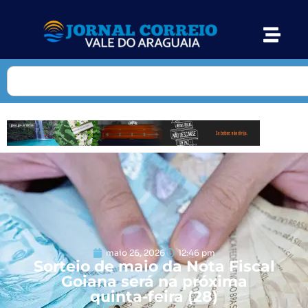
maio 26, 2026
12:46 pm
Sorteio de maio da Nota Fiscal
Goiana será na próxima
quinta-feira (28)