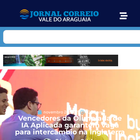
novembro 24, 2025
10:59 am
Vencedores da Olimpíada de
IA Aplicada garantem vaga
para intercâmbio na Inglaterra