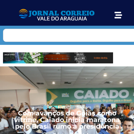
abril 4, 2025
3:49 pm
Com avanços de Goiás como
vitrine, Caiado inicia maratona
pelo Brasil rumo à presidência