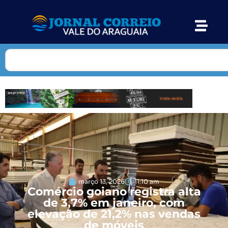
março 13, 2026
11:10 am
Comércio goiano registra alta
de 3,7% em janeiro, com
elevação de 21,2% nas vendas
de móveis