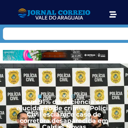
janeiro 29, 2026
11:53 am
Com 91% de eficiência em
elucidação de crimes, Polícia
Civil esclarece caso de
corretora desaparecida em
Caldas Novas