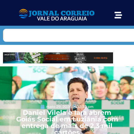
maio 29, 2026
12:30 pm
Daniel Vilela e Iara abrem
Goiás Social em Luziânia com
entrega de mais de 2,3 mil
cartões