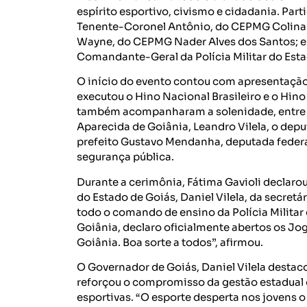
espírito esportivo, civismo e cidadania. Pa
Tenente-Coronel Antônio, do CEPMG Colina
Wayne, do CEPMG Nader Alves dos Santos; e
Comandante-Geral da Polícia Militar do Est
O início do evento contou com apresentação
executou o Hino Nacional Brasileiro e o Hino
também acompanharam a solenidade, entre el
Aparecida de Goiânia, Leandro Vilela, o depu
prefeito Gustavo Mendanha, deputada federal
segurança pública.
Durante a cerimônia, Fátima Gavioli declaro
do Estado de Goiás, Daniel Vilela, da secretá
todo o comando de ensino da Polícia Milita
Goiânia, declaro oficialmente abertos os Jo
Goiânia. Boa sorte a todos”, afirmou.
O Governador de Goiás, Daniel Vilela destac
reforçou o compromisso da gestão estadual 
esportivas. “O esporte desperta nos jovens o