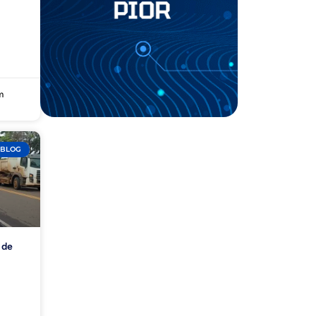
m
BLOG
 de