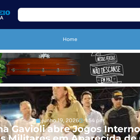
Home
junho 19, 2026
1:54 pm
a Gavioli abre Jogos Intern
s Militares em Aparecida de