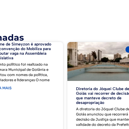
nadas
me de Simeyzon é aprovado
convenção do Mobiliza para
putar vaga na Assembleia
islativa
nto político foi realizado na
ara Municipal de Goiânia e
tou com nomes da política,
iadores e lideranças O nome
A MAIS
Diretoria do Jóquei Clube d
Goiás vai recorrer de decisã
que manteve decreto de
desapropriação
A diretoria do Jóquei Clube d
Goiás anunciou que recorrerá
decisão da Justiça que mante
validade do decreto da Prefeit