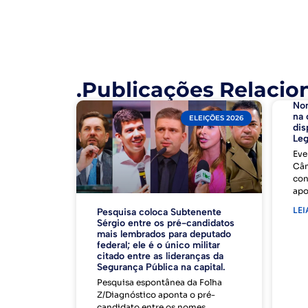
.Publicações Relacio
No
na 
ELEIÇÕES 2026
dis
Leg
Eve
Câm
con
apo
LEI
Pesquisa coloca Subtenente
Sérgio entre os pré-candidatos
mais lembrados para deputado
federal; ele é o único militar
citado entre as lideranças da
Segurança Pública na capital.
Pesquisa espontânea da Folha
Z/Diagnóstico aponta o pré-
candidato entre os nomes