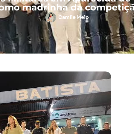
omo madrinha da competiç
Camile Melo