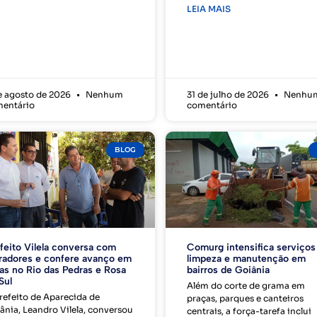
LEIA MAIS
e agosto de 2026
Nenhum
31 de julho de 2026
Nenhu
entário
comentário
BLOG
feito Vilela conversa com
Comurg intensifica serviços
adores e confere avanço em
limpeza e manutenção em
as no Rio das Pedras e Rosa
bairros de Goiânia
Sul
Além do corte de grama em
refeito de Aparecida de
praças, parques e canteiros
ânia, Leandro Vilela, conversou
centrais, a força-tarefa inclui