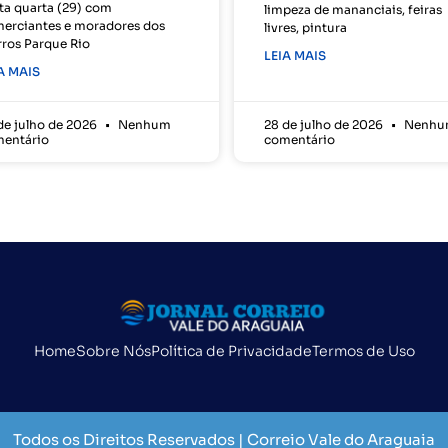
ta quarta (29) com
limpeza de mananciais, feiras
erciantes e moradores dos
livres, pintura
rros Parque Rio
LEIA MAIS
A MAIS
de julho de 2026
Nenhum
28 de julho de 2026
Nenhu
entário
comentário
Home
Sobre Nós
Política de Privacidade
Termos de Uso
Todos os Direitos Reservados | Correio Vale do Araguaia