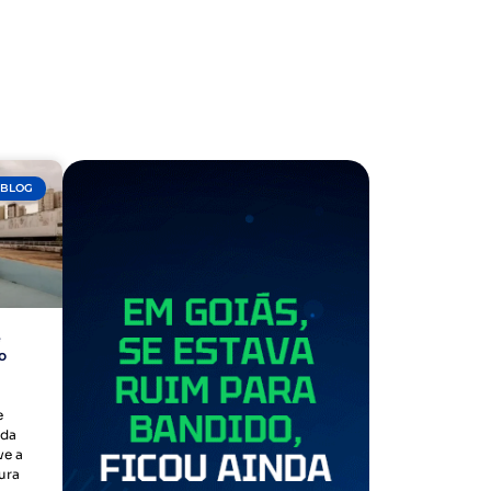
BLOG
e
o
e
 da
ve a
ura