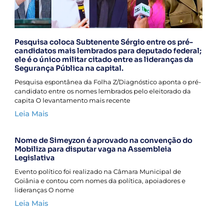
Pesquisa coloca Subtenente Sérgio entre os pré-
candidatos mais lembrados para deputado federal;
ele é o único militar citado entre as lideranças da
Segurança Pública na capital.
Pesquisa espontânea da Folha Z/Diagnóstico aponta o pré-
candidato entre os nomes lembrados pelo eleitorado da
capita O levantamento mais recente
Leia Mais
Nome de Simeyzon é aprovado na convenção do
Mobiliza para disputar vaga na Assembleia
Legislativa
Evento político foi realizado na Câmara Municipal de
Goiânia e contou com nomes da política, apoiadores e
lideranças O nome
Leia Mais