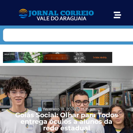
fevereiro 18, 2026
11:35 am
Goiás Social: Olhar para Todos
entrega óculos a alunos da
rede estadual