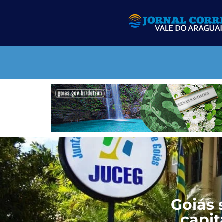
Goiás 
capit