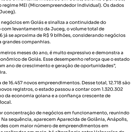
o regime MEI (Microempreendedor Individual). Os dados
(Juceg).
s negócios em Goiás e sinaliza a continuidade do
 com levantamento da Juceg, o volume total de
 já se aproxima de R$ 9 bilhões, considerando negócios
s a grandes companhias.
rimeiros meses do ano, é muito expressivo e demonstra a
econômico de Goiás. Esse desempenho reforça que o estado
um ano de crescimento e geração de oportunidades”,
ira.
 de 16.457 novos empreendimentos. Desse total, 12.718 são
vos registros, o estado passou a contar com 1.320.302
mo da economia goiana e a confiança crescente de
ocal.
or concentração de negócios em funcionamento, reunindo
. Na sequência, aparecem Aparecida de Goiânia, Anápolis,
cidades com maior número de empreendimentos em