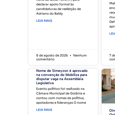
Mat
declarar apoio formal às
enc
candidaturas de reeleição de
rec
Adriano do Baldy
mun
LEIA MAIS
Def
apr
LEI
8 de agosto de 2026
Nenhum
7 d
comentário
com
Nome de Simeyzon é aprovado
na convenção do Mobiliza para
disputar vaga na Assembleia
Legislativa
Evento político foi realizado na
Câmara Municipal de Goiânia e
contou com nomes da política,
apoiadores e lideranças O nome
LEIA MAIS
Dir
Goi