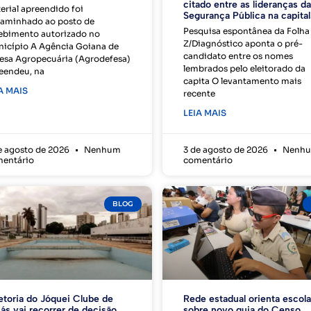
citado entre as lideranças da
erial apreendido foi
Segurança Pública na capital
aminhado ao posto de
Pesquisa espontânea da Folha
ebimento autorizado no
Z/Diagnóstico aponta o pré-
icípio A Agência Goiana de
candidato entre os nomes
esa Agropecuária (Agrodefesa)
lembrados pelo eleitorado da
eendeu, na
capita O levantamento mais
A MAIS
recente
LEIA MAIS
e agosto de 2026
Nenhum
3 de agosto de 2026
Nenh
entário
comentário
BLOG
etoria do Jóquei Clube de
Rede estadual orienta escol
ás vai recorrer de decisão
sobre novo guia do Censo