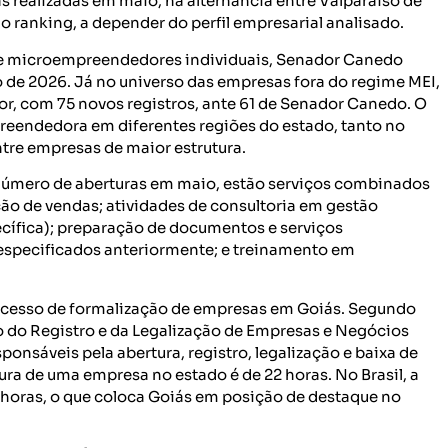
as realizadas em maio, há alternância entre Valparaíso de
 ranking, a depender do perfil empresarial analisado.
de microempreendedores individuais, Senador Canedo
 de 2026. Já no universo das empresas fora do regime MEI,
or, com 75 novos registros, ante 61 de Senador Canedo. O
reendedora em diferentes regiões do estado, tanto no
re empresas de maior estrutura.
número de aberturas em maio, estão serviços combinados
ção de vendas; atividades de consultoria em gestão
ecífica); preparação de documentos e serviços
 especificados anteriormente; e treinamento em
processo de formalização de empresas em Goiás. Segundo
o do Registro e da Legalização de Empresas e Negócios
onsáveis pela abertura, registro, legalização e baixa de
ra de uma empresa no estado é de 22 horas. No Brasil, a
 horas, o que coloca Goiás em posição de destaque no