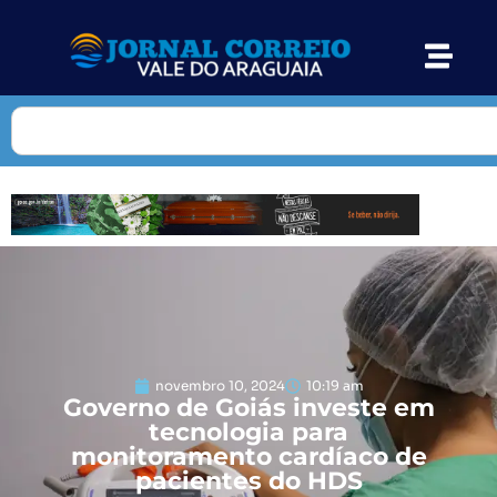
novembro 10, 2024
10:19 am
Governo de Goiás investe em
tecnologia para
monitoramento cardíaco de
pacientes do HDS