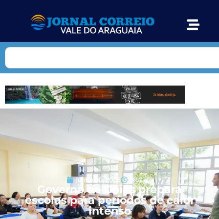
junho 30, 2026
9:57 am
Governo de Goiás prepara
escolas para períodos de calor
intenso