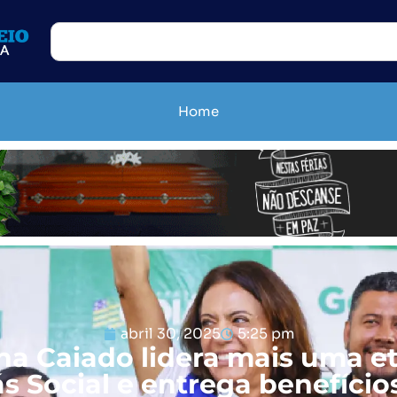
Home
abril 30, 2025
5:25 pm
ha Caiado lidera mais uma e
s Social e entrega benefíci