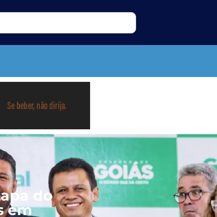
tapa do
os em