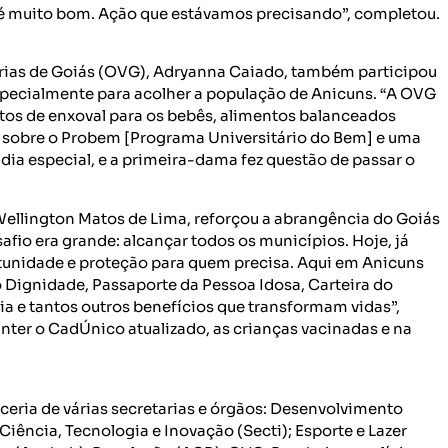
o é muito bom. Ação que estávamos precisando”, completou.
árias de Goiás (OVG), Adryanna Caiado, também participou
specialmente para acolher a população de Anicuns. “A OVG
tos de enxoval para os bebês, alimentos balanceados
 sobre o Probem [Programa Universitário do Bem] e uma
dia especial, e a primeira-dama fez questão de passar o
Wellington Matos de Lima, reforçou a abrangência do Goiás
fio era grande: alcançar todos os municípios. Hoje, já
tunidade e proteção para quem precisa. Aqui em Anicuns
 Dignidade, Passaporte da Pessoa Idosa, Carteira do
ia e tantos outros benefícios que transformam vidas”,
nter o CadÚnico atualizado, as crianças vacinadas e na
ceria de várias secretarias e órgãos: Desenvolvimento
iência, Tecnologia e Inovação (Secti); Esporte e Lazer