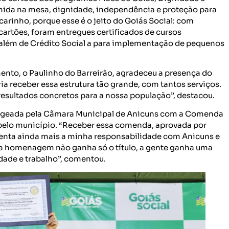
mida na mesa, dignidade, independência e proteção para
carinho, porque esse é o jeito do Goiás Social: com
cartões, foram entregues certificados de cursos
o, além de Crédito Social a para implementação de pequenos
ento, o Paulinho do Barreirão, agradeceu a presença do
a receber essa estrutura tão grande, com tantos serviços.
resultados concretos para a nossa população”, destacou.
nageada pela Câmara Municipal de Anicuns com a Comenda
 pelo município. “Receber essa comenda, aprovada por
enta ainda mais a minha responsabilidade com Anicuns e
a homenagem não ganha só o título, a gente ganha uma
ade e trabalho”, comentou.