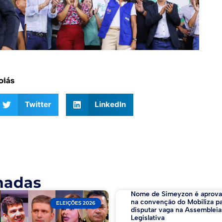
oiás
Twitter
LinkedIn
nadas
Nome de Simeyzon é aprov
na convenção do Mobiliza p
ELEIÇÕES 2026
disputar vaga na Assembleia
Legislativa