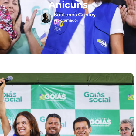
Anicuns
Sóstenes Crisley
Programador