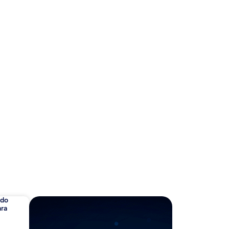
ado
ara