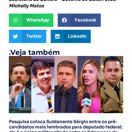
Michelly Matos
WhatsApp
Facebook
Twitter
LinkedIn
.Veja também
Pesquisa coloca Subtenente Sérgio entre os pré-
candidatos mais lembrados para deputado federal;