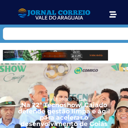
abril 7, 2025
7:37 pm
Na 22ª Tecnoshow, Caiado
defende gestão limpa e ágil
para acelerar o
desenvolvimento de Goiás