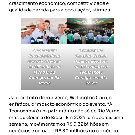
crescimento econômico, competitividade e
qualidade de vida para a população”, afirmou.
Governador
Governador
Ronaldo Caiado
Ronaldo Caiado
durante abertura
durante abertura
da 22ª edição da
da 22ª edição da
Tecnoshow
Tecnoshow
Comigo, em Rio
Comigo, em Rio
Verde
Verde
Já o prefeito de Rio Verde, Wellington Carrijo,
enfatizou o impacto econômico do evento. “A
Tecnoshow é um patrimônio não só de Rio Verde,
mas de Goiás e do Brasil. Em 2024, em apenas uma
semana, movimentamos R$ 9,32 bilhões em
negócios e cerca de R$ 80 milhões no comércio