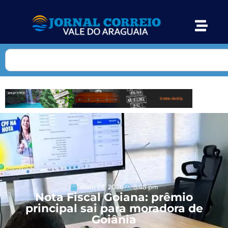
maio 28, 2026
5:48 pm
Nota Fiscal Goiana: prêmio
principal sai para moradora de
Goiânia