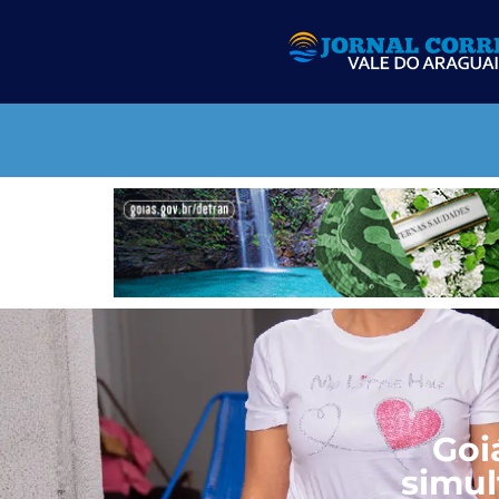
Goi
simul