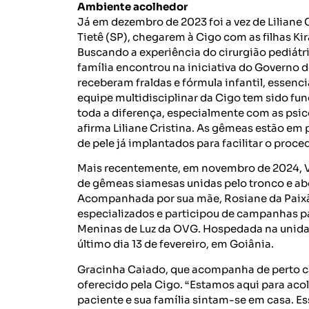
Ambiente acolhedor
Já em dezembro de 2023 foi a vez de Liliane 
Tietê (SP), chegarem à Cigo com as filhas Kira
Buscando a experiência do cirurgião pediátri
família encontrou na iniciativa do Governo
receberam fraldas e fórmula infantil, essen
equipe multidisciplinar da Cigo tem sido fu
toda a diferença, especialmente com as psic
afirma Liliane Cristina. As gêmeas estão em
de pele já implantados para facilitar o proc
Mais recentemente, em novembro de 2024, Val
de gêmeas siamesas unidas pelo tronco e ab
Acompanhada por sua mãe, Rosiane da Paixã
especializados e participou de campanhas p
Meninas de Luz da OVG. Hospedada na unidade
último dia 13 de fevereiro, em Goiânia.
Gracinha Caiado, que acompanha de perto ca
oferecido pela Cigo. “Estamos aqui para ac
paciente e sua família sintam-se em casa. Es