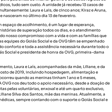
icos, tudo sem custo. A unidade já recebeu 13 casos de
multaneamente: Laura e Lais, de cinco anos; Kiraz e Aruna,
e nasceram no último dia 13 de fevereiro.
um espaço de acolhimento, é um lugar de esperança,
stórias de superação todos os dias, e o atendimento
do nosso compromisso com a vida e com as famílias que
as equipes do Goiás Social e da OVG têm se empenhado
o conforto e toda a assistência necessária durante todo o
iás Social e presidente de honra da OVG, primeira-dama
ento, Laura e Laís, acompanhadas da mãe, Liliane, e da
agosto de 2019, incluindo hospedagem, alimentação e
 ocorreu quando as meninas tinham 1 ano e 5 meses,
A OVG nos deu todo o apoio necessário, desde a doação de
itas pelas voluntárias, enxoval e até um quarto exclusivo,
Liliane Silva dos Santos, mãe das meninas. Atualmente, a
 médicas, sempre contando com o suporte o Goiás Social e