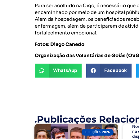
Para ser acolhido na Cigo, é necessário que 
encaminhado por meio de um hospital públic
Além da hospedagem, os beneficiados recebem
enfermagem, além de participarem de ativi
fortalecimento emocional.
Fotos: Diego Canedo
Organização das Voluntárias de Goiás (OVG)
WhatsApp
Facebook
.Publicações Relacio
No
na 
ELEIÇÕES 2026
dis