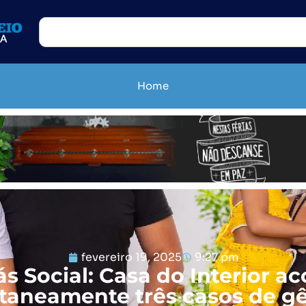
Home
fevereiro 19, 2025
9:27 pm
ás Social: Casa do Interior ac
taneamente três casos de 