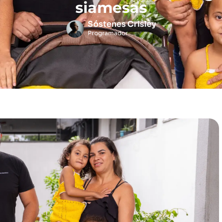
siamesas
Sóstenes Crisley
Programador