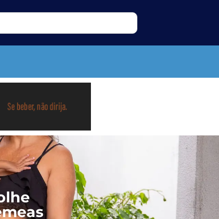
olhe
gêmeas