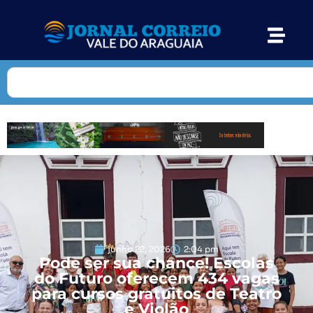
junho 22, 2026
2:04 pm
Pode ser sua chance! Escolas
do Futuro oferecem 434 vagas
para cursos gratuitos de Teatro
e Violão