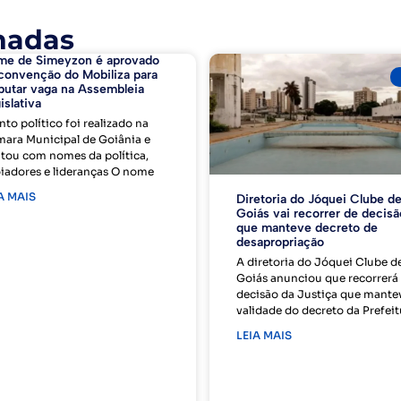
nadas
me de Simeyzon é aprovado
convenção do Mobiliza para
putar vaga na Assembleia
islativa
nto político foi realizado na
ara Municipal de Goiânia e
tou com nomes da política,
iadores e lideranças O nome
A MAIS
Diretoria do Jóquei Clube d
Goiás vai recorrer de decisã
que manteve decreto de
desapropriação
A diretoria do Jóquei Clube d
Goiás anunciou que recorrerá
decisão da Justiça que mante
validade do decreto da Prefeit
LEIA MAIS