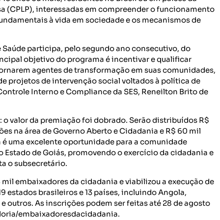
sa (CPLP), interessadas em compreender o funcionamento
s fundamentais à vida em sociedade e os mecanismos de
e Saúde participa, pelo segundo ano consecutivo, do
ipal objetivo do programa é incentivar e qualificar
 se tornarem agentes de transformação em suas comunidades,
 projetos de intervenção social voltados à política de
Controle Interno e Compliance da SES, Reneilton Brito de
 o valor da premiação foi dobrado. Serão distribuídos R$
ções na área de Governo Aberto e Cidadania e R$ 60 mil
sa é uma excelente oportunidade para a comunidade
o Estado de Goiás, promovendo o exercício da cidadania e
ta o subsecretário.
mil embaixadores da cidadania e viabilizou a execução de
 estados brasileiros e 13 países, incluindo Angola,
e outros. As inscrições podem ser feitas até 28 de agosto
ladoria/embaixadoresdacidadania.