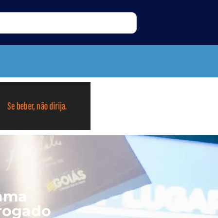
rama
rrogado