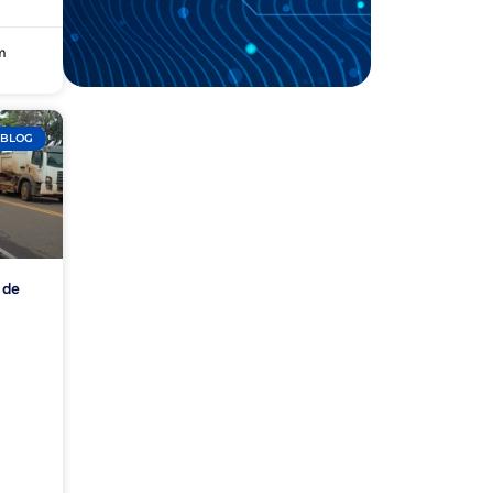
m
BLOG
 de