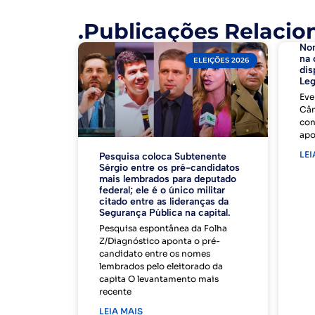
.Publicações Relacio
No
na 
ELEIÇÕES 2026
dis
Leg
Eve
Câm
con
apo
LEI
Pesquisa coloca Subtenente
Sérgio entre os pré-candidatos
mais lembrados para deputado
federal; ele é o único militar
citado entre as lideranças da
Segurança Pública na capital.
Pesquisa espontânea da Folha
Z/Diagnóstico aponta o pré-
candidato entre os nomes
lembrados pelo eleitorado da
capita O levantamento mais
recente
LEIA MAIS