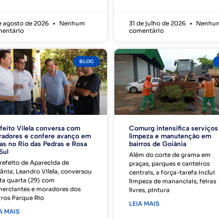
e agosto de 2026
Nenhum
31 de julho de 2026
Nenhu
entário
comentário
BLOG
feito Vilela conversa com
Comurg intensifica serviços
adores e confere avanço em
limpeza e manutenção em
as no Rio das Pedras e Rosa
bairros de Goiânia
Sul
Além do corte de grama em
refeito de Aparecida de
praças, parques e canteiros
ânia, Leandro Vilela, conversou
centrais, a força-tarefa inclui
ta quarta (29) com
limpeza de mananciais, feiras
erciantes e moradores dos
livres, pintura
rros Parque Rio
LEIA MAIS
A MAIS