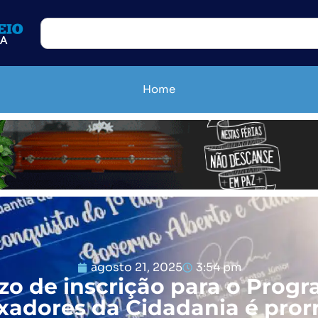
Home
agosto 21, 2025
3:54 pm
zo de inscrição para o Prog
adores da Cidadania é pro