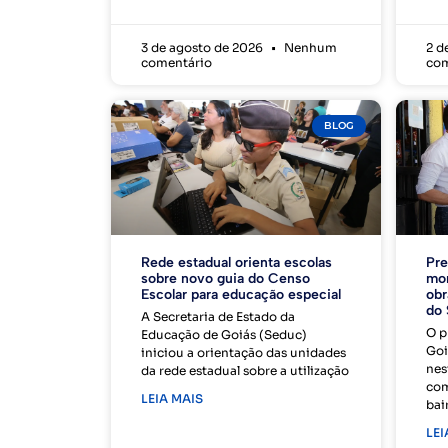
3 de agosto de 2026
Nenhum
2 d
comentário
com
BLOG
Rede estadual orienta escolas
Pre
sobre novo guia do Censo
mor
Escolar para educação especial
obr
do 
A Secretaria de Estado da
O p
Educação de Goiás (Seduc)
Goi
iniciou a orientação das unidades
nes
da rede estadual sobre a utilização
com
LEIA MAIS
bai
LEI