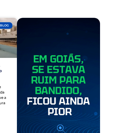
BLOG
e
o
e
 da
ve a
ura