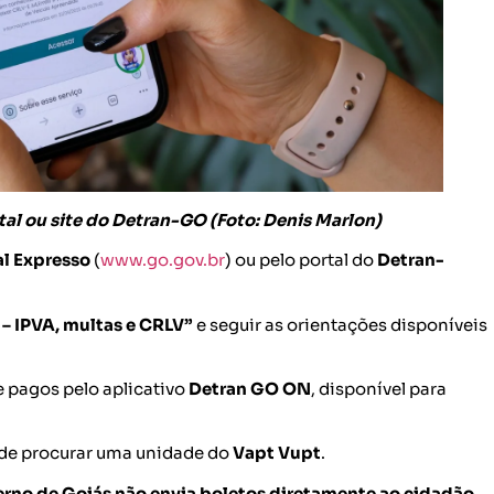
tal ou site do Detran-GO (Foto: Denis Marlon)
al Expresso
(
www.go.gov.br
) ou pelo portal do
Detran-
 – IPVA, multas e CRLV”
e seguir as orientações disponíveis
 pagos pelo aplicativo
Detran GO ON
, disponível para
de procurar uma unidade do
Vapt Vupt
.
rno de Goiás não envia boletos diretamente ao cidadão
,