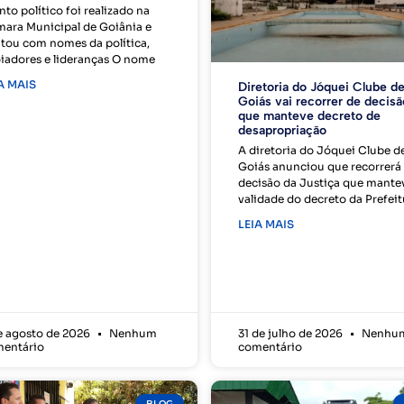
nto político foi realizado na
ara Municipal de Goiânia e
tou com nomes da política,
iadores e lideranças O nome
A MAIS
Diretoria do Jóquei Clube d
Goiás vai recorrer de decisã
que manteve decreto de
desapropriação
A diretoria do Jóquei Clube d
Goiás anunciou que recorrerá
decisão da Justiça que mante
validade do decreto da Prefeit
LEIA MAIS
e agosto de 2026
Nenhum
31 de julho de 2026
Nenhu
entário
comentário
BLOG