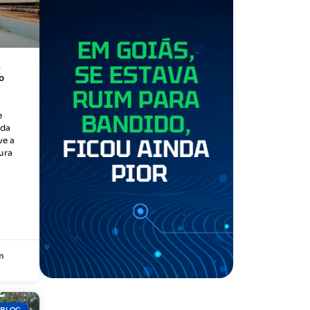
e
o
e
 da
ve a
ura
m
BLOG