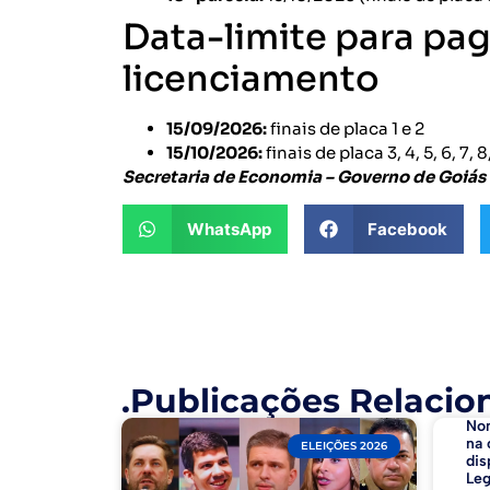
Data-limite para pa
licenciamento
15/09/2026:
finais de placa 1 e 2
15/10/2026:
finais de placa 3, 4, 5, 6, 7, 8
Secretaria de Economia – Governo de Goiás
WhatsApp
Facebook
.Publicações Relacio
No
na 
ELEIÇÕES 2026
dis
Leg