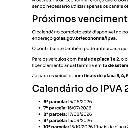
sendo necessário utilizar apenas os canais 
Próximos venciment
O calendário completo está disponível no po
endereço
goias.gov.br/economia/ipva
.
O contribuinte também pode antecipar a qu
Para os veículos com
finais de placa 1 e 2
, o 
licenciamento anual termina em
15 de sete
Já para os veículos com
finais de placa 3, 4, 5,
Calendário do IPVA
6ª parcela:
15/06/2026
7ª parcela:
15/07/2026
8ª parcela:
17/08/2026
9ª parcela:
15/09/2026
10ª parcela:
15/10/2026 (finais de placa 3, 