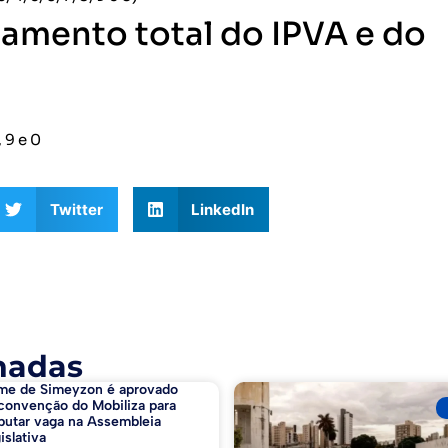
gamento total do IPVA e do
, 9 e 0
Twitter
LinkedIn
nadas
me de Simeyzon é aprovado
convenção do Mobiliza para
putar vaga na Assembleia
islativa