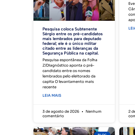
Eve
Câm
con
apo
LEI
Pesquisa coloca Subtenente
Sérgio entre os pré-candidatos
mais lembrados para deputado
federal; ele é o único militar
citado entre as lideranças da
Segurança Pública na capital.
Pesquisa espontânea da Folha
Z/Diagnóstico aponta o pré-
candidato entre os nomes
lembrados pelo eleitorado da
capita O levantamento mais
recente
LEIA MAIS
3 de agosto de 2026
Nenhum
2 d
comentário
com
BLOG