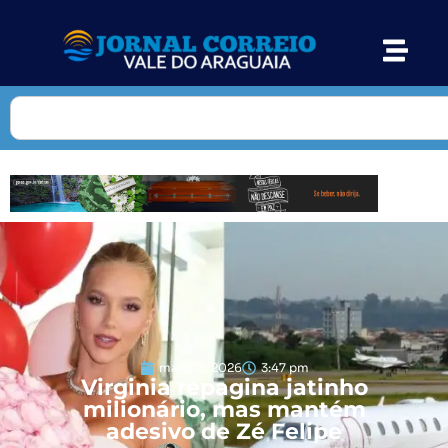
maio 13, 2026
3:47 pm
Virginia repagina jatinho
milionário, mas mantém
adesivo de Zé Felipe