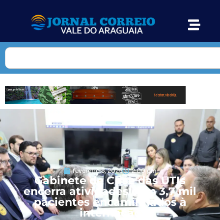
fevereiro 5, 2025
2:00 pm
Gabinete de Crise das UTIs
encerra atividades com 3,7 mil
pacientes encaminhados à
internação