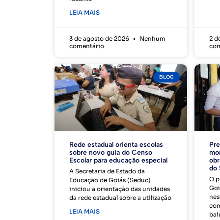
LEIA MAIS
3 de agosto de 2026
Nenhum
2 d
comentário
com
BLOG
Rede estadual orienta escolas
Pre
sobre novo guia do Censo
mor
Escolar para educação especial
obr
do 
A Secretaria de Estado da
O p
Educação de Goiás (Seduc)
Goi
iniciou a orientação das unidades
nes
da rede estadual sobre a utilização
com
LEIA MAIS
bai