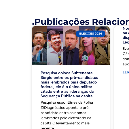
.Publicações Relacio
No
na 
ELEIÇÕES 2026
dis
Leg
Eve
Câm
con
apo
LEI
Pesquisa coloca Subtenente
Sérgio entre os pré-candidatos
mais lembrados para deputado
federal; ele é o único militar
citado entre as lideranças da
Segurança Pública na capital.
Pesquisa espontânea da Folha
Z/Diagnóstico aponta o pré-
candidato entre os nomes
lembrados pelo eleitorado da
capita O levantamento mais
recente