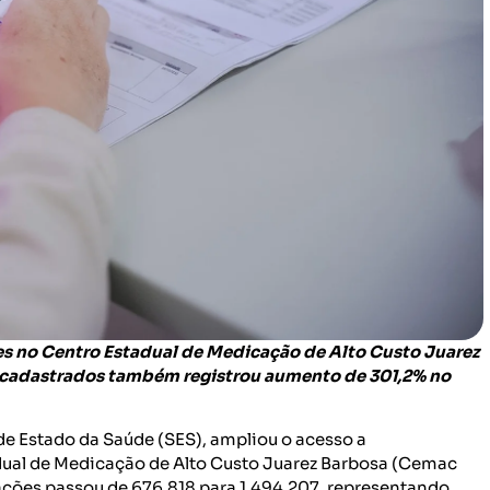
es no Centro Estadual de Medicação de Alto Custo Juarez
s cadastrados também registrou aumento de 301,2% no
de Estado da Saúde (SES), ampliou o acesso a
dual de Medicação de Alto Custo Juarez Barbosa (Cemac
ações passou de 676.818 para 1.494.207, representando