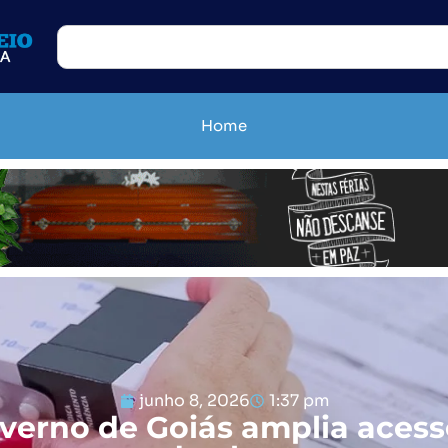
Home
junho 8, 2026
1:37 pm
verno de Goiás amplia acess