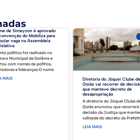
nadas
me de Simeyzon é aprovado
convenção do Mobiliza para
putar vaga na Assembleia
islativa
nto político foi realizado na
ara Municipal de Goiânia e
tou com nomes da política,
iadores e lideranças O nome
A MAIS
Diretoria do Jóquei Clube d
Goiás vai recorrer de decisã
que manteve decreto de
desapropriação
A diretoria do Jóquei Clube d
Goiás anunciou que recorrerá
decisão da Justiça que mante
validade do decreto da Prefeit
LEIA MAIS