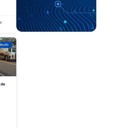
m
BLOG
 de