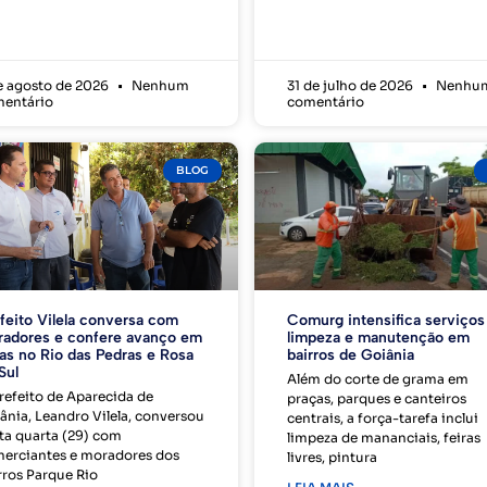
e agosto de 2026
Nenhum
31 de julho de 2026
Nenhu
entário
comentário
BLOG
feito Vilela conversa com
Comurg intensifica serviços
adores e confere avanço em
limpeza e manutenção em
as no Rio das Pedras e Rosa
bairros de Goiânia
Sul
Além do corte de grama em
refeito de Aparecida de
praças, parques e canteiros
ânia, Leandro Vilela, conversou
centrais, a força-tarefa inclui
ta quarta (29) com
limpeza de mananciais, feiras
erciantes e moradores dos
livres, pintura
rros Parque Rio