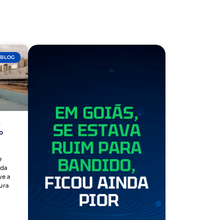
BLOG
e
o
e
 da
ve a
ura