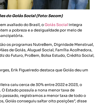
es do Goiás Social (Foto: Secom)
m avaliado do Brasil, o
Goiás Social
integra
atem a pobreza e a desigualdade por meio de
mancipatória.
 estão os programas NutreBem, Dignidade Menstrual,
ães de Goiás, Aluguel Social, Família Acolhedora,
z do Futuro, ProBem, Bolsa Estudo, Crédito Social,
orges, Erik Figueiredo destaca que Goiás deu um
leira caiu cerca de 30% entre 2022 e 2023, o
. O Estado possuía a nona menor taxa de
o passado, registramos a menor taxa de todo o
s, Goiás conseguiu saltar oito posições”, disse