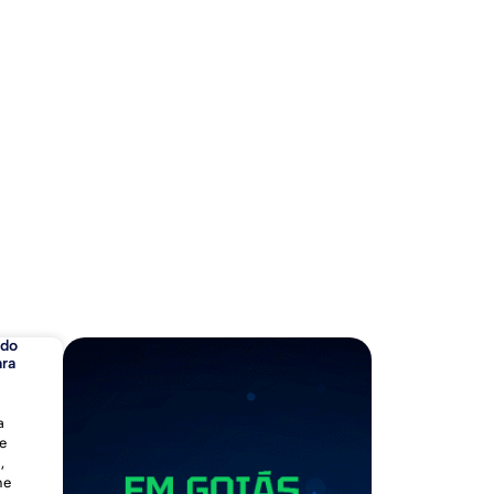
ado
ara
a
e
,
me