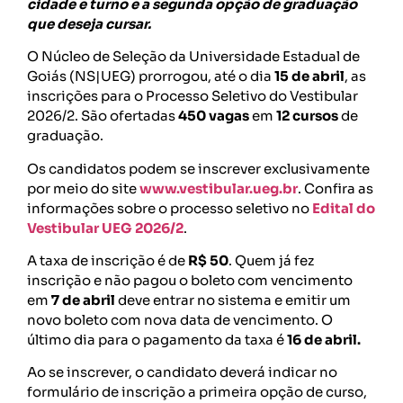
cidade e turno e a segunda opção de graduação
que deseja cursar.
O Núcleo de Seleção da Universidade Estadual de
Goiás (NS|UEG) prorrogou, até o dia
15 de abril
, as
inscrições para o Processo Seletivo do Vestibular
2026/2. São ofertadas
450 vagas
em
12 cursos
de
graduação.
Os candidatos podem se inscrever exclusivamente
por meio do site
www.vestibular.ueg.br
. Confira as
informações sobre o processo seletivo no
Edital do
Vestibular UEG 2026/2
.
A taxa de inscrição é de
R$ 50
. Quem já fez
inscrição e não pagou o boleto com vencimento
em
7 de abril
deve entrar no sistema e emitir um
novo boleto com nova data de vencimento. O
último dia para o pagamento da taxa é
16 de abril.
Ao se inscrever, o candidato deverá indicar no
formulário de inscrição a primeira opção de curso,