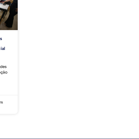
as
ial
ades
zação
um