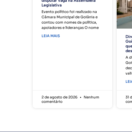
disputar vaga na Assembleia
Legislativa
Evento político foi realizado na
Câmara Municipal de Goiânia e
contou com nomes da política,
apoiadores e lideranças O nome
LEIA MAIS
Dir
Goi
que
des
A d
Goi
dec
val
LEI
2 de agosto de 2026
Nenhum
31 
comentário
com