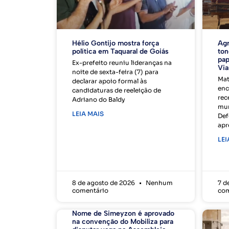
Hélio Gontijo mostra força
Agr
política em Taquaral de Goiás
ton
pap
Ex-prefeito reuniu lideranças na
Via
noite de sexta-feira (7) para
Mat
declarar apoio formal às
enc
candidaturas de reeleição de
rec
Adriano do Baldy
mun
LEIA MAIS
Def
apr
LEI
8 de agosto de 2026
Nenhum
7 d
comentário
com
Nome de Simeyzon é aprovado
na convenção do Mobiliza para