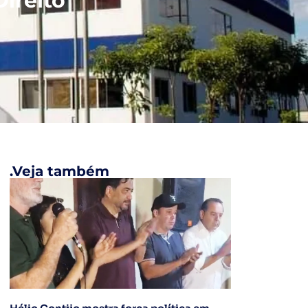
ireito
.Veja também